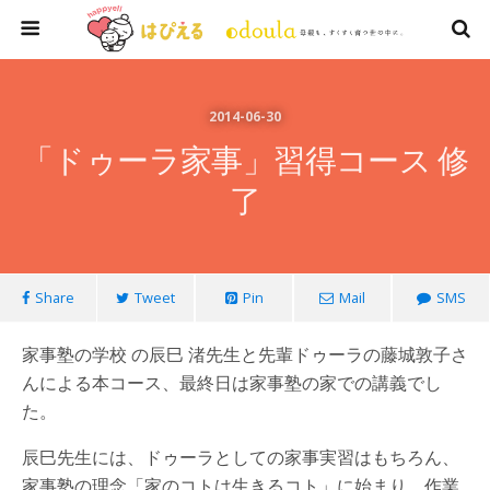
2014-06-30
「ドゥーラ家事」習得コース 修
了
Share
Tweet
Pin
Mail
SMS
家事塾の学校 の辰巳 渚先生と先輩ドゥーラの藤城敦子さ
んによる本コース、最終日は家事塾の家での講義でし
た。
辰巳先生には、ドゥーラとしての家事実習はもちろん、
家事塾の理念「家のコトは生きるコト」に始まり、作業