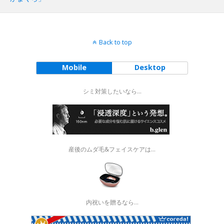
Back to top
Mobile
Desktop
シミ対策したいなら...
産後のムダ毛&フェイスケアは...
内祝いを贈るなら…