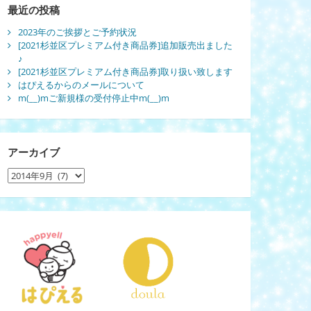
最近の投稿
2023年のご挨拶とご予約状況
[2021杉並区プレミアム付き商品券]追加販売出ました
♪
[2021杉並区プレミアム付き商品券]取り扱い致します
はぴえるからのメールについて
m(__)mご新規様の受付停止中m(__)m
アーカイブ
ア
ー
カ
イ
ブ