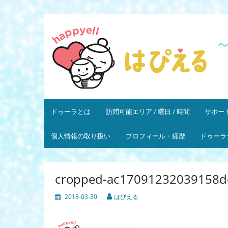
コ
ン
はぴえる
～ママと赤ちゃんの幸せを応援します～ 一般社
テ
ン
ツ
へ
ス
キ
ッ
プ
ドゥーラとは
訪問可能エリア / 曜日 / 時間
サポート
個人情報の取り扱い
プロフィール・経歴
ドゥーラ
cropped-ac17091232039158d
2018-03-30
はぴえる