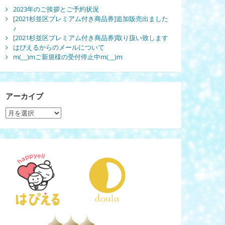
2023年のご挨拶とご予約状況
[2021杉並区プレミアム付き商品券]追加販売出ました
♪
[2021杉並区プレミアム付き商品券]取り扱い致します
はぴえるからのメールについて
m(__)mご新規様の受付停止中m(__)m
アーカイブ
ア
ー
カ
イ
ブ