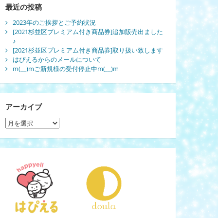
最近の投稿
2023年のご挨拶とご予約状況
[2021杉並区プレミアム付き商品券]追加販売出ました
♪
[2021杉並区プレミアム付き商品券]取り扱い致します
はぴえるからのメールについて
m(__)mご新規様の受付停止中m(__)m
アーカイブ
ア
ー
カ
イ
ブ