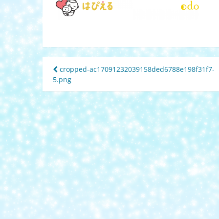
投
cropped-ac17091232039158ded6788e198f31f7-
5.png
稿
ナ
ビ
ゲ
ー
シ
ョ
ン