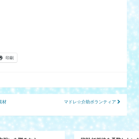
印刷
素材
マドレ☆介助ボランティア