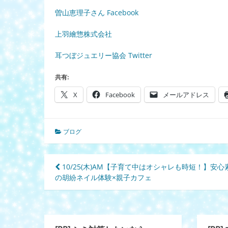
曽山恵理子さん Facebook
上羽繪惣株式会社
耳つぼジュエリー協会 Twitter
共有:
X
Facebook
メールアドレス
ブログ
投
10/25(木)AM【子育て中はオシャレも時短！】安心
の胡紛ネイル体験×親子カフェ
稿
ナ
ビ