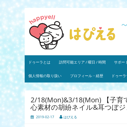
コ
ン
はぴえる
～ママと赤ちゃんの幸せを応援します～ 一般社
テ
ン
ツ
へ
ス
キ
ッ
プ
ドゥーラとは
訪問可能エリア / 曜日 / 時間
サポート
個人情報の取り扱い
プロフィール・経歴
ドゥーラ
2/18(Mon)&3/18(Mon
心素材の胡紛ネイル&耳つぼジ
2019-02-17
はぴえる