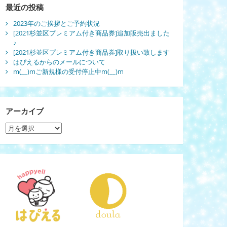
最近の投稿
2023年のご挨拶とご予約状況
[2021杉並区プレミアム付き商品券]追加販売出ました
♪
[2021杉並区プレミアム付き商品券]取り扱い致します
はぴえるからのメールについて
m(__)mご新規様の受付停止中m(__)m
アーカイブ
ア
ー
カ
イ
ブ