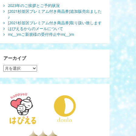
2023年のご挨拶とご予約状況
[2021杉並区プレミアム付き商品券]追加販売出ました
♪
[2021杉並区プレミアム付き商品券]取り扱い致します
はぴえるからのメールについて
m(__)mご新規様の受付停止中m(__)m
アーカイブ
ア
ー
カ
イ
ブ