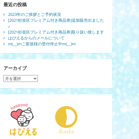
最近の投稿
2023年のご挨拶とご予約状況
[2021杉並区プレミアム付き商品券]追加販売出ました
♪
[2021杉並区プレミアム付き商品券]取り扱い致します
はぴえるからのメールについて
m(__)mご新規様の受付停止中m(__)m
アーカイブ
ア
ー
カ
イ
ブ