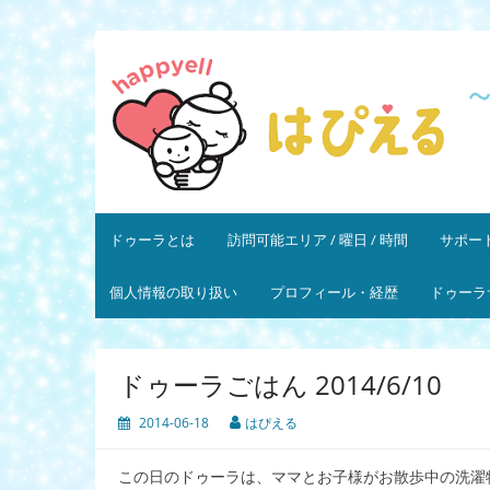
コ
ン
はぴえる
～ママと赤ちゃんの幸せを応援します～ 一般社
テ
ン
ツ
へ
ス
キ
ッ
プ
ドゥーラとは
訪問可能エリア / 曜日 / 時間
サポート
個人情報の取り扱い
プロフィール・経歴
ドゥーラ
ドゥーラごはん 2014/6/10
2014-06-18
はぴえる
この日のドゥーラは、ママとお子様がお散歩中の洗濯