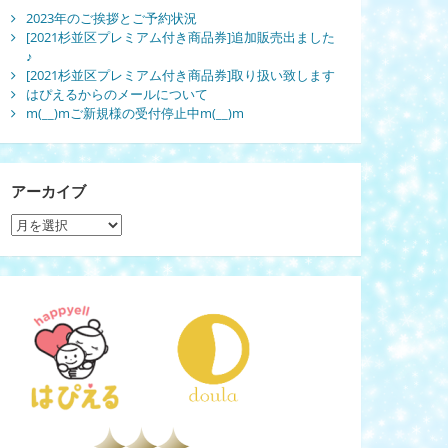
2023年のご挨拶とご予約状況
[2021杉並区プレミアム付き商品券]追加販売出ました
♪
[2021杉並区プレミアム付き商品券]取り扱い致します
はぴえるからのメールについて
m(__)mご新規様の受付停止中m(__)m
アーカイブ
ア
ー
カ
イ
ブ