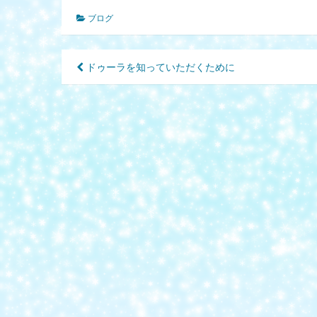
ブログ
投
ドゥーラを知っていただくために
稿
ナ
ビ
ゲ
ー
シ
ョ
ン