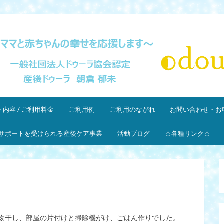
団法人ドゥーラ協会認定産後ドゥーラ 朝倉郁未
内容 / ご利用料金
ご利用例
ご利用のながれ
お問い合わせ・お
サポートを受けられる産後ケア事業
活動ブログ
☆各種リンク☆
物干し、部屋の片付けと掃除機がけ、ごはん作りでした。