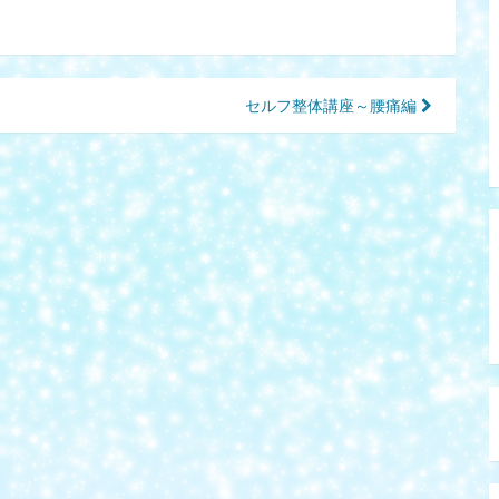
セルフ整体講座～腰痛編